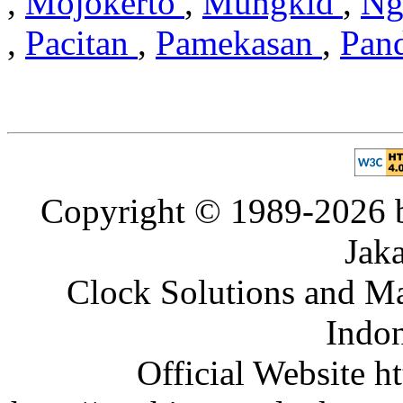
,
Mojokerto
,
Mungkid
,
Ng
,
Pacitan
,
Pamekasan
,
Pan
Copyright © 1989-2026 b
Jaka
Clock Solutions and Man
Indon
Official Website ht