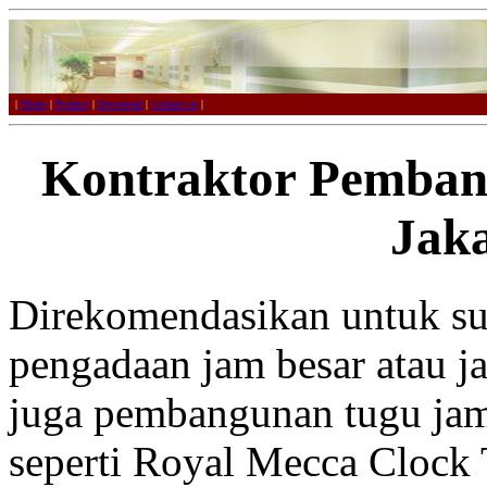
|
Home
|
Product
|
Download
|
Contact us
|
Kontraktor Pemban
Jak
Direkomendasikan untuk sup
pengadaan jam besar atau j
juga pembangunan tugu jam
seperti Royal Mecca Clock 