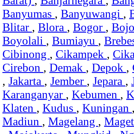
Barat)
,
Banjarnegara
,
Ban
Banyumas
,
Banyuwangi
,
Blitar
,
Blora
,
Bogor
,
Boj
Boyolali
,
Bumiayu
,
Brebe
Cibinong
,
Cikampek
,
Cik
Cirebon
,
Demak
,
Depok
,
,
Jakarta
,
Jember
,
Jepara
,
Karanganyar
,
Kebumen
,
K
Klaten
,
Kudus
,
Kuningan
Madiun
,
Magelang
,
Mage