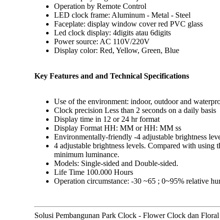
Operation by Remote Control
LED clock frame: Aluminum - Metal - Steel
Faceplate: display window cover red PVC glass
Led clock display: 4digits atau 6digits
Power source: AC 110V/220V
Display color: Red, Yellow, Green, Blue
Key Features and and Technical Specifications
Use of the environment: indoor, outdoor and waterpr
Clock precision Less than 2 seconds on a daily basis
Display time in 12 or 24 hr format
Display Format HH: MM or HH: MM ss
Environmentally-friendly -4 adjustable brightness leve
4 adjustable brightness levels. Compared with usin
minimum luminance.
Models: Single-sided and Double-sided.
Life Time 100.000 Hours
Operation circumstance: -30 ~65 ; 0~95% relative hu
Solusi Pembangunan Park Clock - Flower Clock dan Floral Cl