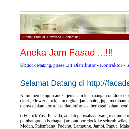
Home
Product
Download
Contact us
|
|
|
|
|
Aneka Jam Fasad ...!!!
Distributor - Kontraktor -
Selamat Datang di http://facad
Kami membangun aneka jenis jam luar ruangan outdoor clock
clock, Flower clock, jam digital, jam analog juga memban
menyediakan konsultasi dan informasi berbagai bahan pen
GFClock Yasa Persada, adalah perusahaan yang recommend
pembangunan berbagai jam outdoor clock ke seluruh wilayah 
Medan, Palembang, Padang, Lampung, Jambi, Papua, Maka