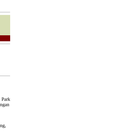
, Park
engan
ang,