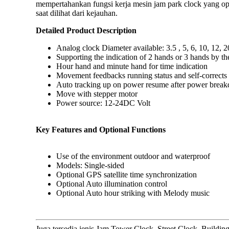
mempertahankan fungsi kerja mesin jam park clock yang o
saat dilihat dari kejauhan.
Detailed Product Description
Analog clock Diameter available: 3.5 , 5, 6, 10, 12, 
Supporting the indication of 2 hands or 3 hands by t
Hour hand and minute hand for time indication
Movement feedbacks running status and self-corrects
Auto tracking up on power resume after power brea
Move with stepper motor
Power source: 12-24DC Volt
Key Features and Optional Functions
Use of the environment outdoor and waterproof
Models: Single-sided
Optional GPS satellite time synchronization
Optional Auto illumination control
Optional Auto hour striking with Melody music
Juga tersedia jenis Jam Tower Clock, Street Clock, Building 