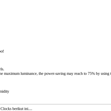
oof
ls.
g the maximum luminance, the power-saving may reach to 75% by using 
midity
ocks berikut ini....