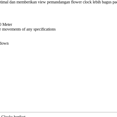
ptimal dan memberikan view pemandangan flower clock lebih bagus pa
20 Meter
he movements of any specifications
kdown
Clocks berikut....