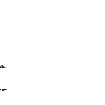
ihal:
g nya