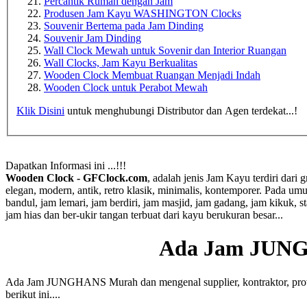
Percantik Rumah dengan Jam
Produsen Jam Kayu WASHINGTON Clocks
Souvenir Bertema pada Jam Dinding
Souvenir Jam Dinding
Wall Clock Mewah untuk Sovenir dan Interior Ruangan
Wall Clocks, Jam Kayu Berkualitas
Wooden Clock Membuat Ruangan Menjadi Indah
Wooden Clock untuk Perabot Mewah
Klik Disini
untuk menghubungi Distributor dan Agen terdekat...!
Dapatkan Informasi ini ...!!!
Wooden Clock - GFClock.com
, adalah jenis Jam Kayu terdiri dari
elegan, modern, antik, retro klasik, minimalis, kontemporer. Pada 
bandul, jam lemari, jam berdiri, jam masjid, jam gadang, jam kikuk, st
jam hias dan ber-ukir tangan terbuat dari kayu berukuran besar...
Ada Jam JUN
Ada Jam JUNGHANS Murah dan mengenal supplier, kontraktor, provide
berikut ini....