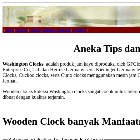
|
Home
|
About us
|
Products
|
Site Map
|
Download
|
Contact us
|
Aneka Tips dan
Washington Clocks
, adalah produk jam kayu diproduksi oleh GFC
Enterprise Co, Ltd. dan Hermle Germany serta Kieninger Germany ter
Clocks, Cuckoo clocks, serta Curio clocks menggunakan mesin jam 
Jerman.
Wooden clocks koleksi Washington clocks sangat cocok untuk Interior 
dibuat dengan kualitas terjamin.
Wooden Clock banyak Manfaatn
Rekomendasi Penting dan Terjamin Kualitasnya