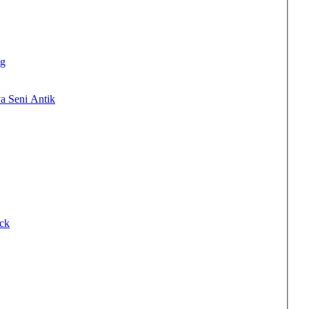
ng
a Seni Antik
ock