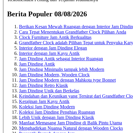
Berita Populer 08/08/2026
Berikan Kesan Mewah Ruangan dengan Interior Jam Dindi
Cara Tepat Menentukan Grandfather Clock Pilihan Anda
Clock Furniture Jam Antik Berkualitas
Grandfather Clock adalah Pilihan Tepat untuk Penyuka Kary
Interior dengan Jam Dinding Elegan
Interior dengan Jam Kayu Antik
Jam Dinding Antik sebagai Interior Ruangan
Jam Dinding Antik
Jam Dinding Minimalis tampak lebih Modern
Jam Dinding Modern, Wooden Clock
Jam Dinding Modern dengan Mahkota type Bonnet
Jam Dinding Retro Klasik
Jam Dinding Unik dan Berkelas
Keindahan dan Keunikan yang Tersirat dari Grandfather Cl
Kerajinan Jam Kayu Antik
Koleksi Jam Dinding Modern
Koleksi Jam Dinding Penghias Ruangan
Lebih Unik dengan Jam Dinding Klasik
Manfaat Memasang Jam Dinding di Balik Pintu Utama
Menghadirkan Nuansa Natural dengan Wooden Clocks